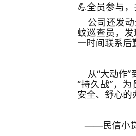
💪全员参与
公司还发动
蚊巡查员，发
一时间联系后
从“大动作
“持久战”，
安全、舒心的
——民信小贷