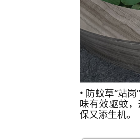
• 防蚊草“站
味有效驱蚊，
保又添生机。