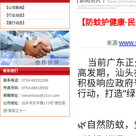
·【
公司新闻
】
·【
行业动态
】
【防蚊护健康·
·【
银行动态
】
www.
来源:
当前广东正
高发期，汕头
联系我们
积极响应政府
联系电话：
0754-88202288
传真号码：
0754-88818550
行动，打造“绿
邮箱地址：
minxinloan@21cn.com
公司地址：
汕头市长平路173号“德信家
园”首层之十一
🌿自然防蚊